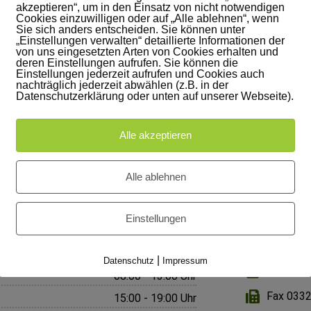
akzeptieren“, um in den Einsatz von nicht notwendigen
Cookies einzuwilligen oder auf „Alle ablehnen“, wenn
Sie sich anders entscheiden. Sie können unter
Angaben nach § 6 TDG:
„Einstellungen verwalten“ detaillierte Informationen der
Zust. Aufsichtsbehörden:
von uns eingesetzten Arten von Cookies erhalten und
deren Einstellungen aufrufen. Sie können die
Ärztekammer Brandenburg
Einstellungen jederzeit aufrufen und Cookies auch
Kassenärztliche Vereinigung Brandenburg
nachträglich jederzeit abwählen (z.B. in der
Datenschutzerklärung oder unten auf unserer Webseite).
Gesetzliche Berufsbezeichnung:
Arzt
Staat in dem die Berufsbezeichnung erworb
Es gilt die Berufsordnung der Ärztekammer
Alle akzeptieren
alexraths / 123RF Lizenzfreie Bilder
limonzest / 123RF Lizenzfreie Bilder
Alle ablehnen
Einstellungen
ontakt
Impressum
Datenschutz
|
Datenschutz
Impressum
03328-4
08:00 - 13:00 Uhr
Fax 033
15:00 - 19:00 Uhr