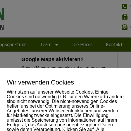
ungsspektrum
Team
Die Praxis
Kontakt
Google Maps aktivieren?
Google Maps kann nur aktiviert werden, wenn
Cookies gesetzt werden dürfen.
Wir verwenden Cookies
Google Maps aktivieren
Wir nutzen auf unserer Webseite Cookies. Einige
Cookies sind notwendig (z.B. für den Warenkorb) andere
Wenn Google Maps aktiviert wurde, werden
sind nicht notwendig. Die nicht-notwendigen Cookies
personenbezogene Daten an Google gesendet und
helfen uns bei der Optimierung unseres Online-
verarbeitet. Mehr dazu in der Datenschutzerklärung von
Google:
hier
Angebotes, unserer Webseitenfunktionen und werden
für Marketingzwecke eingesetzt. Die Einwilligung
umfasst die Speicherung von Informationen auf Ihrem
Endgerät, das Auslesen personenbezogener Daten
Impressum
sowie deren Verarbeitung. Klicken Sie auf „Alle