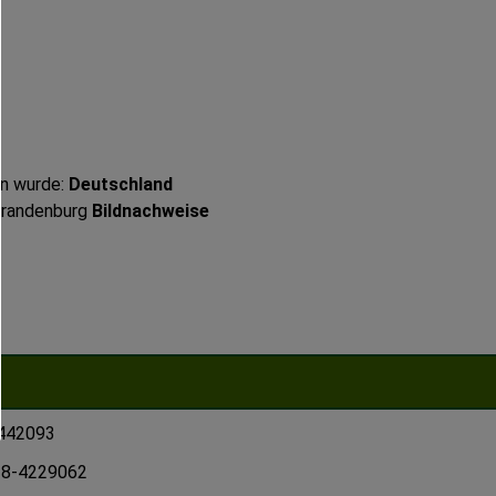
en wurde:
Deutschland
 Brandenburg
Bildnachweise
442093
28-4229062