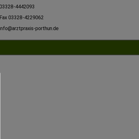
03328-4442093
Fax 03328-4229062
info@arztpraxis-porthun.de